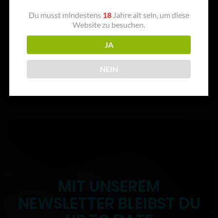
Du musst mindestens
18
Jahre alt sein, um diese
Website zu besuchen.
VIP ZONE
VERPFLEGUNG
JA
NEIN
MIT UNSEREM
NEWSLETTER BLEIBST DU