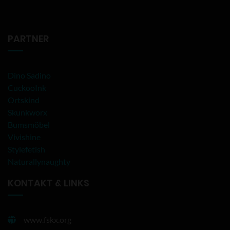
PARTNER
Dino Sadino
CuckooInk
Ortskind
Skunkworx
Bumsmöbel
Vivishine
Stylefetish
Naturallynaughty
KONTAKT & LINKS
www.fskx.org