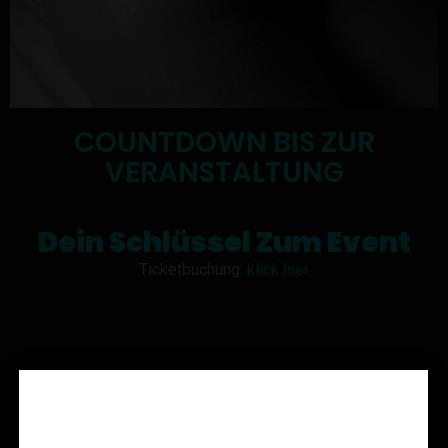
COUNTDOWN BIS ZUR
VERANSTALTUNG
Dein Schlüssel Zum Event
Ticketbuchung:
klick hier
Altersprüfung