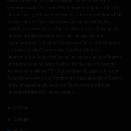
weckt und dich in Wallung bringt. Deine Reise in die
geheimnisvolle Welt von FSK X beginnt mit dem Eintritt
durch unser goldenes Schlüsselloch. In den geheimen FSK
X Locations entfaltet sich eine aufregende Welt, die
verführerisch und prickelnd ist. Orte der Verführung mit
unvergleichlichem Ambiente, die einzigartig und
spannend sind. Mit einem Hauch von Verruchtheit laden
sie dazu ein, die Grenzen des Gewöhnlichen zu
überschreiten. Jeder Ort hat seinen ganz eigenen Charme
und bietet eine perfekte Kulisse für die elektrisierende
Atmosphäre, die bei FSK X zu spüren ist. Lass dich in den
Bann ziehen von einer Kombination aus stilvollem Design
und aufregenden dekadenten Elementen, die für ein
unvergleichliches Erlebnis sorgen.
Fetisch
Swinger
Kinky