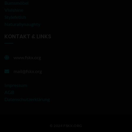
Bumsmöbel
Vivishine
Stylefetish
Naturallynaughty
KONTAKT & LINKS
www.fskx.org
mail@fskx.org
Impressum
AGB
Datenschutzerklärung
© 2024 FSKX.ORG