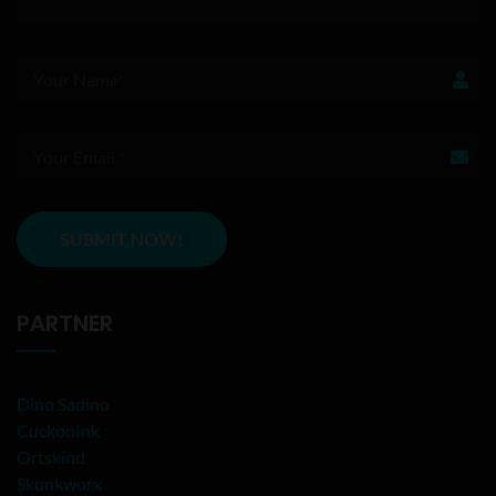
PARTNER
Dino Sadino
CuckooInk
Ortskind
Skunkworx