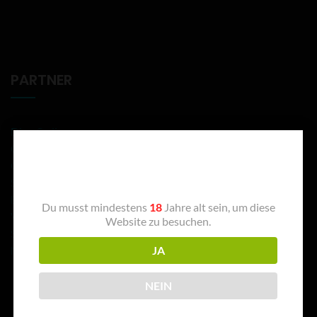
PARTNER
Dino Sadino
CuckooInk
Altersprüfung
Ortskind
Skunkworx
Bumsmöbel
Du musst mindestens
18
Jahre alt sein, um diese
Vivishine
Website zu besuchen.
Stylefetish
JA
Naturallynaughty
NEIN